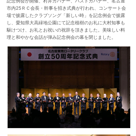
記念例会が開催、村井ガバナー、パストガバナー、名古屋
市内25ＲＣ会長・幹事を招き式典が行われ、コンサート会
場で披露したクラブソング「新しい時」を記念例会で披露
し、愛知県大高緑地公園にて記念植樹のお礼に大村知事も
駆けつけ、お礼とお祝いの祝辞を頂きました。美味しい料
理と和やかな会話が弾み記念例会の幕を閉じました。