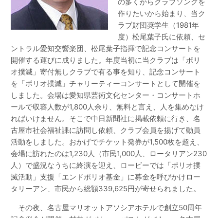
の多くからクラブソングを
作りたいから始まり、当ク
ラブ財団奨学生（1981年
度）松尾葉子氏に依頼、セ
ントラル愛知交響楽団、松尾葉子指揮で記念コンサートを
開催する運びに成りました。年度当初に当クラブは「ポリ
オ撲滅」寄付無しクラブで有る事を知り、記念コンサート
を「ポリオ撲滅」チャリーティーコンサートとして開催を
しました。会場は愛知県芸術文化センター・コンサートホ
ールで収容人数が1,800人余り、無料と言え、人を集めなけ
ればいけません。そこで中日新聞社に掲載依頼に行き、名
古屋市社会福祉課に訪問し依頼、クラブ会員を揚げて動員
活動をしました。おかげでチケット発券が1,500枚を超え、
会場に訪れたのは1,230人（市民1,000人、ロータリアン230
人）で盛況なうちに終演を迎え、ロービーでは「ポリオ撲
滅活動」支援「エンドポリオ基金」に募金を呼びかけロー
タリーアン、市民から総額339,625円が寄せられました。
その夜、名古屋マリオットアソシアホテルで創立50周年