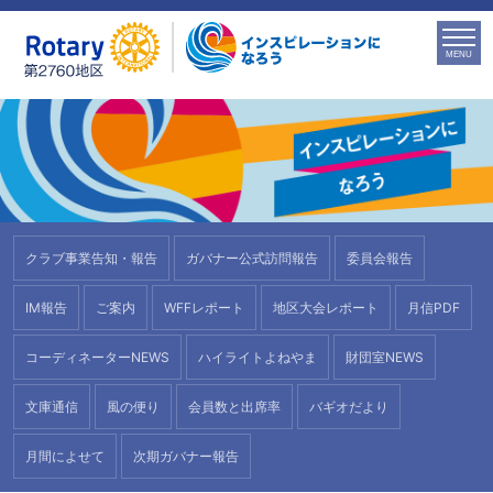
MENU
クラブ事業告知・報告
ガバナー
公式訪問報告
委員会報告
IM報告
ご案内
WFFレポート
地区大会レポート
月信PDF
コーディネーター
NEWS
ハイライト
よねやま
財団室NEWS
文庫通信
風の便り
会員数と
出席率
バギオだより
月間によせて
次期ガバナー報告