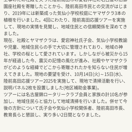
園座社殿を寄贈したことから、陸前高田市民との交流がはじま
り、2019年には新築成った気仙小学校校庭にヤマザクラ3本の
植樹を行いました。4回にわたり、陸前高田応援ツアーを実施
して、現地の実情を見聞し、地域住民との信頼関係を深めてき
ました。
現在、社殿とヤマザクラは、愛宕神社氏子会、気仙小学校教諭
や児童、地域住民らの手で大切に管理されており、地域の神
社、学校の桜として愛されています。しかしながら被災から15
年が経過した今、震災の記憶の風化が進み、社殿やヤマザクラ
がどのような経緯でどこから寄贈されたかを知らない住民が増
えてきました。現地の要望を受け、10月14日(火)～15日(水)、
陸前高田応援ツアー2025を実施して、現地で清掃活動を行い、
説明パネル2枚を設置しました(地区補助金事業)。
ツアーには名古屋錦ロータリークラブ会員と家族の計10名が参
加し、地域住民らと協力して地域清掃を行いました。併せて今
後の方針について氏子会や気仙小学校関係者、陸前高田市長、
教育長らと懇談し、実り多い2日間となりました。